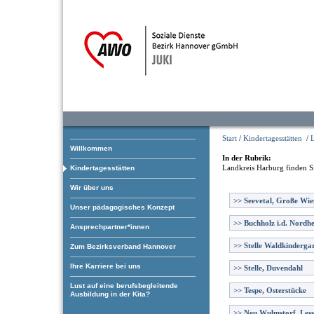
Start
/
Kindertagesstätten
/
Willkommen
In der Rubrik:
Landkreis Harburg
finden S
Kindertagesstätten
Wir über uns
>>
Seevetal, Große Wie
Unser pädagogisches Konzept
>>
Buchholz i.d. Nordhe
Ansprechpartner*innen
>>
Stelle Waldkinderga
Zum Bezirksverband Hannover
Ihre Karriere bei uns
>>
Stelle, Duvendahl
Lust auf eine berufsbegleitende
>>
Tespe, Osterstücke
Ausbildung in der Kita?
>>
Neu Wulmstorf, Less