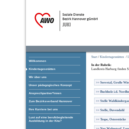
Start
/
Kindertagesstätten
/
Willkommen
In der Rubrik:
Landkreis Harburg
finden S
Kindertagesstätten
Wir über uns
>>
Seevetal, Große Wie
Unser pädagogisches Konzept
>>
Buchholz i.d. Nordhe
Ansprechpartner*innen
>>
Stelle Waldkinderga
Zum Bezirksverband Hannover
Ihre Karriere bei uns
>>
Stelle, Duvendahl
Lust auf eine berufsbegleitende
>>
Tespe, Osterstücke
Ausbildung in der Kita?
>>
Neu Wulmstorf, Less