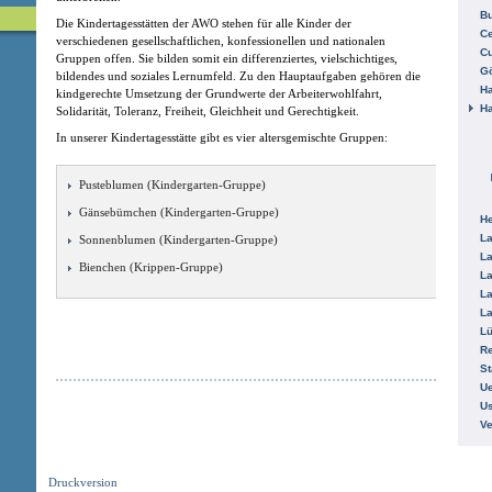
B
Die Kindertagesstätten der AWO stehen für alle Kinder der
Ce
verschiedenen gesellschaftlichen, konfessionellen und nationalen
C
Gruppen offen. Sie bilden somit ein differenziertes, vielschichtiges,
Gö
bildendes und soziales Lernumfeld. Zu den Hauptaufgaben gehören die
H
kindgerechte Umsetzung der Grundwerte der Arbeiterwohlfahrt,
H
Solidarität, Toleranz, Freiheit, Gleichheit und Gerechtigkeit.
In unserer Kindertagesstätte gibt es vier altersgemischte Gruppen:
Pusteblumen (Kindergarten-Gruppe)
Gänsebümchen (Kindergarten-Gruppe)
He
La
Sonnenblumen (Kindergarten-Gruppe)
La
Bienchen (Krippen-Gruppe)
La
La
La
L
R
St
Ue
Us
V
Druckversion