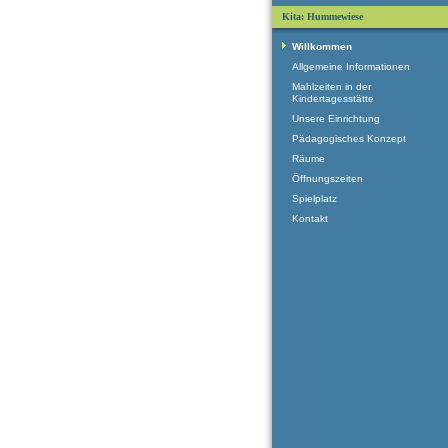
Kita: Hummewiese
Willkommen
Allgemeine Informationen
Mahlzeiten in der
Kindertagesstätte
Unsere Einrichtung
Pädagogisches Konzept
Räume
Öffnungszeiten
Spielplatz
Kontakt