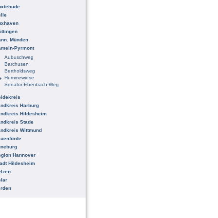
uxtehude
lle
uxhaven
ttingen
ann. Münden
ameln-Pyrmont
Aubuschweg
Barchusen
Bertholdsweg
Hummewiese
Senator-Ebenbach-Weg
idekreis
ndkreis Harburg
ndkreis Hildesheim
ndkreis Stade
ndkreis Wittmund
uenförde
üneburg
egion Hannover
adt Hildesheim
lzen
lar
erden