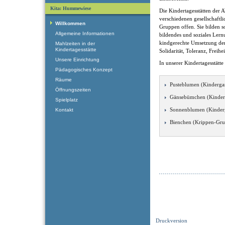
Kita: Hummewiese
Die Kindertagesstätten der 
verschiedenen gesellschaftl
Willkommen
Gruppen offen. Sie bilden som
Allgemeine Informationen
bildendes und soziales Ler
kindgerechte Umsetzung der
Mahlzeiten in der
Kindertagesstätte
Solidarität, Toleranz, Freihe
Unsere Einrichtung
In unserer Kindertagesstätte
Pädagogisches Konzept
Räume
Pusteblumen (Kinderga
Öffnungszeiten
Gänsebümchen (Kinder
Spielplatz
Sonnenblumen (Kinder
Kontakt
Bienchen (Krippen-Gr
Druckversion