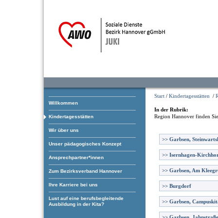
Start
/
Kindertagesstätten
/
Willkommen
In der Rubrik:
Region Hannover
finden Sie
Kindertagesstätten
Wir über uns
>>
Garbsen, Steinwart
Unser pädagogisches Konzept
>>
Isernhagen-Kirchhor
Ansprechpartner*innen
>>
Garbsen, Am Kleeg
Zum Bezirksverband Hannover
Ihre Karriere bei uns
>>
Burgdorf
Lust auf eine berufsbegleitende
>>
Garbsen, Campuskit
Ausbildung in der Kita?
>>
Garbsen, Jahnstraß