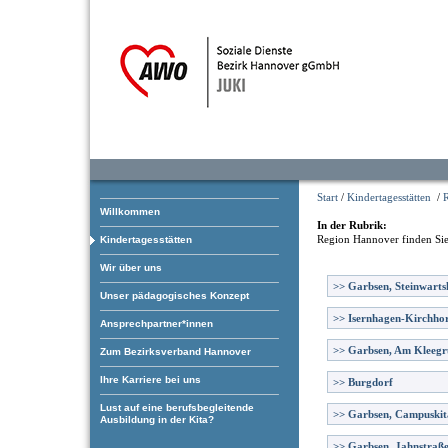
Start
/
Kindertagesstätten
/
Willkommen
In der Rubrik:
Region Hannover
finden Sie
Kindertagesstätten
Wir über uns
>>
Garbsen, Steinwart
Unser pädagogisches Konzept
>>
Isernhagen-Kirchhor
Ansprechpartner*innen
>>
Garbsen, Am Kleeg
Zum Bezirksverband Hannover
Ihre Karriere bei uns
>>
Burgdorf
Lust auf eine berufsbegleitende
>>
Garbsen, Campuskit
Ausbildung in der Kita?
>>
Garbsen, Jahnstraß