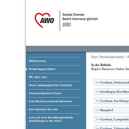
Start
/
Kindertagesstätten
/
Willkommen
In der Rubrik:
Region Hannover
finden Sie
Kindertagesstätten
Wir über uns
>>
Garbsen, Steinwart
Unser pädagogisches Konzept
>>
Isernhagen-Kirchhor
Ansprechpartner*innen
>>
Garbsen, Am Kleeg
Zum Bezirksverband Hannover
Ihre Karriere bei uns
>>
Burgdorf
Lust auf eine berufsbegleitende
>>
Garbsen, Campuskit
Ausbildung in der Kita?
>>
Garbsen, Jahnstraß