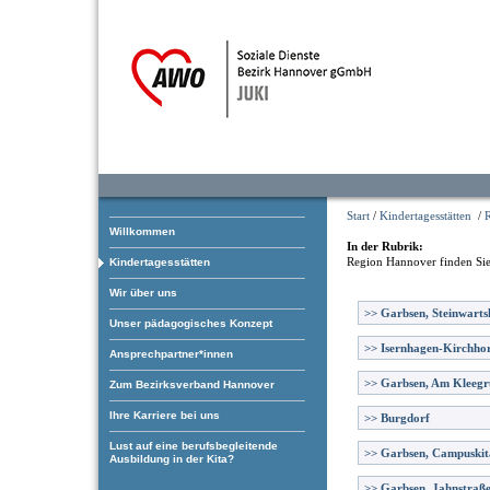
Start
/
Kindertagesstätten
/
Willkommen
In der Rubrik:
Region Hannover
finden Sie
Kindertagesstätten
Wir über uns
>>
Garbsen, Steinwart
Unser pädagogisches Konzept
>>
Isernhagen-Kirchhor
Ansprechpartner*innen
>>
Garbsen, Am Kleeg
Zum Bezirksverband Hannover
Ihre Karriere bei uns
>>
Burgdorf
Lust auf eine berufsbegleitende
>>
Garbsen, Campuskit
Ausbildung in der Kita?
>>
Garbsen, Jahnstraß