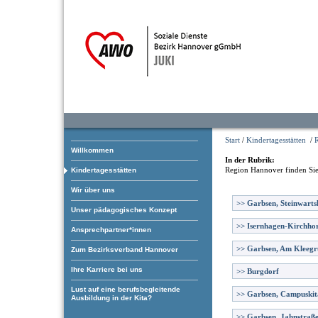
Start
/
Kindertagesstätten
/
Willkommen
In der Rubrik:
Region Hannover
finden Sie
Kindertagesstätten
Wir über uns
>>
Garbsen, Steinwart
Unser pädagogisches Konzept
>>
Isernhagen-Kirchhor
Ansprechpartner*innen
>>
Garbsen, Am Kleeg
Zum Bezirksverband Hannover
Ihre Karriere bei uns
>>
Burgdorf
Lust auf eine berufsbegleitende
>>
Garbsen, Campuskit
Ausbildung in der Kita?
>>
Garbsen, Jahnstraß