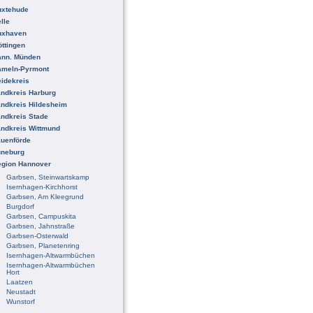
uxtehude
lle
uxhaven
ttingen
ann. Münden
ameln-Pyrmont
idekreis
ndkreis Harburg
ndkreis Hildesheim
ndkreis Stade
ndkreis Wittmund
uenförde
üneburg
egion Hannover
Garbsen, Steinwartskamp
Isernhagen-Kirchhorst
Garbsen, Am Kleegrund
Burgdorf
Garbsen, Campuskita
Garbsen, Jahnstraße
Garbsen-Osterwald
Garbsen, Planetenring
Isernhagen-Altwarmbüchen
Isernhagen-Altwarmbüchen
Hort
Laatzen
Neustadt
Wunstorf