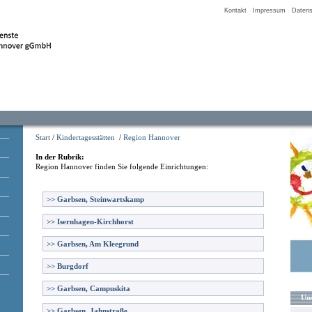
Kontakt
Impressum
Datens
Start
/
Kindertagesstätten
/
Region Hannover
In der Rubrik:
Region Hannover
finden Sie folgende Einrichtungen:
>>
Garbsen, Steinwartskamp
>>
Isernhagen-Kirchhorst
>>
Garbsen, Am Kleegrund
>>
Burgdorf
>>
Garbsen, Campuskita
Uns
>>
Garbsen, Jahnstraße