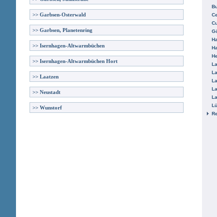
B
>>
Garbsen-Osterwald
Ce
C
>>
Garbsen, Planetenring
Gö
H
>>
Isernhagen-Altwarmbüchen
H
He
>>
Isernhagen-Altwarmbüchen Hort
La
La
>>
Laatzen
La
La
>>
Neustadt
La
L
>>
Wunstorf
R