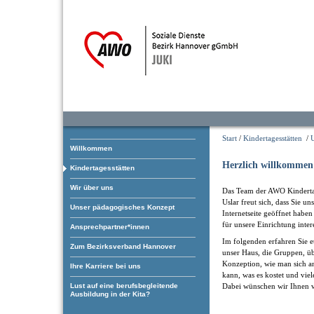
Start
/
Kindertagesstätten
/
U
Willkommen
Herzlich willkommen
Kindertagesstätten
Wir über uns
Das Team der AWO Kindertag
Uslar freut sich, dass Sie un
Unser pädagogisches Konzept
Internetseite geöffnet haben
für unsere Einrichtung inter
Ansprechpartner*innen
Im folgenden erfahren Sie e
Zum Bezirksverband Hannover
unser Haus, die Gruppen, üb
Konzeption, wie man sich 
Ihre Karriere bei uns
kann, was es kostet und viel
Dabei wünschen wir Ihnen v
Lust auf eine berufsbegleitende
Ausbildung in der Kita?