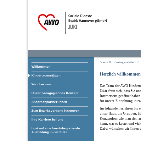
Start
/
Kindertagesstätten
/
U
Willkommen
Herzlich willkommen
Kindertagesstätten
Wir über uns
Das Team der AWO Kindertag
Uslar freut sich, dass Sie un
Unser pädagogisches Konzept
Internetseite geöffnet haben
für unsere Einrichtung inter
Ansprechpartner*innen
Im folgenden erfahren Sie e
Zum Bezirksverband Hannover
unser Haus, die Gruppen, üb
Konzeption, wie man sich 
Ihre Karriere bei uns
kann, was es kostet und viel
Dabei wünschen wir Ihnen v
Lust auf eine berufsbegleitende
Ausbildung in der Kita?