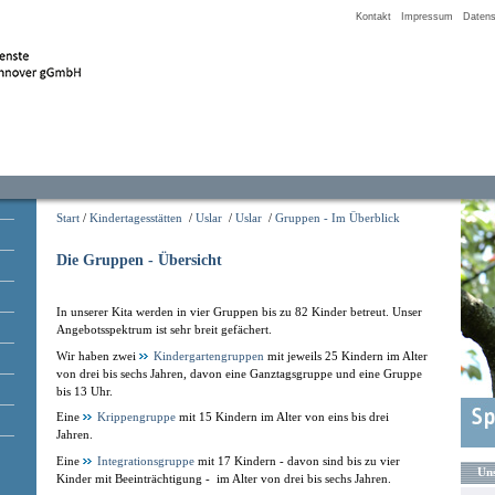
Kontakt
Impressum
Datens
Start
/
Kindertagesstätten
/
Uslar
/
Uslar
/
Gruppen - Im Überblick
Die Gruppen - Übersicht
In unserer Kita werden in vier Gruppen bis zu 82 Kinder betreut. Unser
Angebotsspektrum ist sehr breit gefächert.
Wir haben zwei
Kindergartengruppen
mit jeweils 25 Kindern im Alter
von drei bis sechs Jahren, davon eine Ganztagsgruppe und eine Gruppe
bis 13 Uhr.
Eine
Krippengruppe
mit 15 Kindern im Alter von eins bis drei
Jahren.
Eine
Integrationsgruppe
mit 17 Kindern - davon sind bis zu vier
Uns
Kinder mit Beeinträchtigung - im Alter von drei bis sechs Jahren.