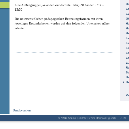
B
Eine Außengruppe (Gelände Grundschule Uslar) 20 Kinder 07:30-
Ce
13:30
C
Gö
Die unterschiedlichen pädagogischen Betreuungsformen mit ihren
jeweiligen Besonderheiten werden auf den folgenden Unterseiten näher
H
erläutert.
H
He
La
La
La
La
La
L
R
St
Ue
Us
V
Druckversion
© AWO Soziale Dienste Bezirk Hannover gGmbH - JUKI · K