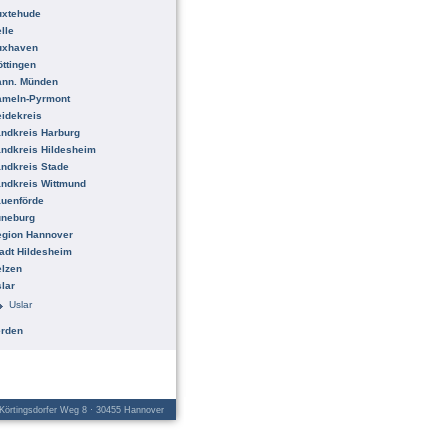
uxtehude
lle
uxhaven
ttingen
ann. Münden
ameln-Pyrmont
idekreis
ndkreis Harburg
ndkreis Hildesheim
ndkreis Stade
ndkreis Wittmund
uenförde
üneburg
egion Hannover
adt Hildesheim
lzen
lar
Uslar
erden
örtingsdorfer Weg 8 · 30455 Hannover