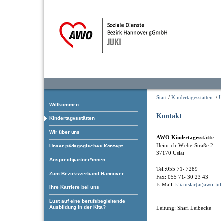
Start
/
Kindertagesstätten
/
U
Willkommen
Kontakt
Kindertagesstätten
Wir über uns
AWO Kindertagesstätte
Heinrich-Wiebe-Straße 2
Unser pädagogisches Konzept
37170 Uslar
Ansprechpartner*innen
Tel.:055 71- 7289
Zum Bezirksverband Hannover
Fax: 055 71- 30 23 43
E-Mail:
kita.uslar(at)awo-ju
Ihre Karriere bei uns
Lust auf eine berufsbegleitende
Ausbildung in der Kita?
Leitung: Shari Leibecke