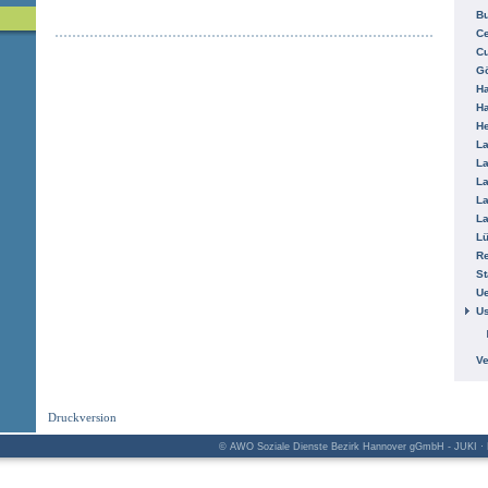
B
Ce
C
Gö
H
H
He
La
La
La
La
La
L
R
St
Ue
Us
V
Druckversion
© AWO Soziale Dienste Bezirk Hannover gGmbH - JUKI · K