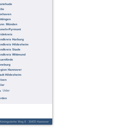
uxtehude
lle
uxhaven
ttingen
ann. Münden
ameln-Pyrmont
idekreis
ndkreis Harburg
ndkreis Hildesheim
ndkreis Stade
ndkreis Wittmund
uenförde
üneburg
egion Hannover
adt Hildesheim
lzen
lar
Uslar
erden
örtingsdorfer Weg 8 · 30455 Hannover