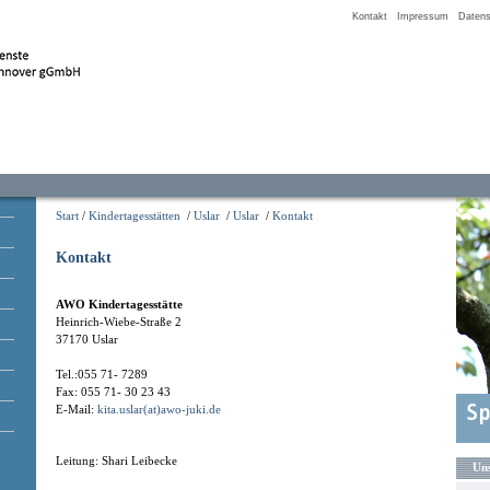
Kontakt
Impressum
Datens
Start
/
Kindertagesstätten
/
Uslar
/
Uslar
/
Kontakt
Kontakt
AWO Kindertagesstätte
Heinrich-Wiebe-Straße 2
37170 Uslar
Tel.:055 71- 7289
Fax: 055 71- 30 23 43
E-Mail:
kita.uslar(at)awo-juki.de
Leitung: Shari Leibecke
Uns