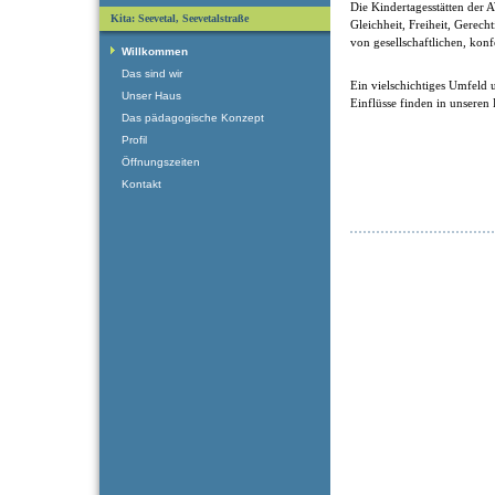
Die Kindertagesstätten der
Kita: Seevetal, Seevetalstraße
Gleichheit, Freiheit, Gerech
von gesellschaftlichen, kon
Willkommen
Das sind wir
Ein vielschichtiges Umfeld u
Unser Haus
Einflüsse finden in unseren
Das pädagogische Konzept
Profil
Öffnungszeiten
Kontakt