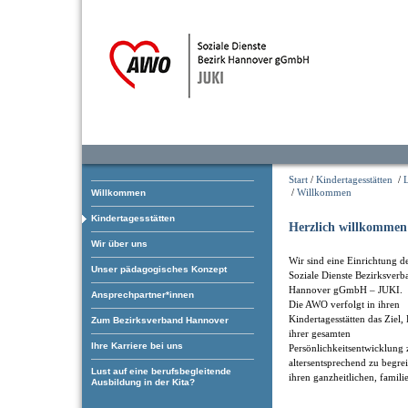
Start
/
Kindertagesstätten
/
/
Willkommen
Willkommen
Kindertagesstätten
Herzlich willkommen 
Wir über uns
Wir sind eine Einrichtung 
Unser pädagogisches Konzept
Soziale Dienste Bezirksverb
Hannover gGmbH – JUKI.
Ansprechpartner*innen
Die AWO verfolgt in ihren
Kindertagesstätten das Ziel,
Zum Bezirksverband Hannover
ihrer gesamten
Ihre Karriere bei uns
Persönlichkeitsentwicklung 
altersentsprechend zu begre
Lust auf eine berufsbegleitende
ihren ganzheitlichen, famil
Ausbildung in der Kita?