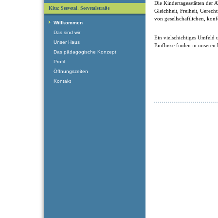
Die Kindertagesstätten der
Kita: Seevetal, Seevetalstraße
Gleichheit, Freiheit, Gerech
von gesellschaftlichen, kon
Willkommen
Das sind wir
Ein vielschichtiges Umfeld u
Unser Haus
Einflüsse finden in unseren
Das pädagogische Konzept
Profil
Öffnungszeiten
Kontakt