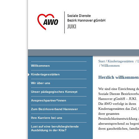
Start
/
Kindertagesstätten
/
/
Willkommen
Willkommen
Kindertagesstätten
Herzlich willkommen 
Wir über uns
Wir sind eine Einrichtung 
Unser pädagogisches Konzept
Soziale Dienste Bezirksverb
Hannover gGmbH – JUKI.
Ansprechpartner*innen
Die AWO verfolgt in ihren
Kindertagesstätten das Ziel,
Zum Bezirksverband Hannover
ihrer gesamten
Ihre Karriere bei uns
Persönlichkeitsentwicklung 
altersentsprechend zu begre
Lust auf eine berufsbegleitende
ihren ganzheitlichen, famil
Ausbildung in der Kita?