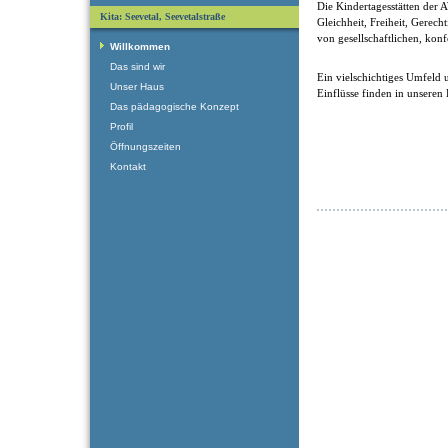
Die Kindertagesstätten der
Kita: Seevetal, Seevetalstraße
Gleichheit, Freiheit, Gerech
von gesellschaftlichen, kon
Willkommen
Das sind wir
Ein vielschichtiges Umfeld u
Unser Haus
Einflüsse finden in unseren
Das pädagogische Konzept
Profil
Öffnungszeiten
Kontakt