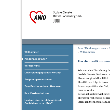
Start
/
Kindertagesstätten
/
/
Willkommen
Willkommen
Kindertagesstätten
Herzlich willkommen 
Wir über uns
Wir sind eine Einrichtung 
Unser pädagogisches Konzept
Soziale Dienste Bezirksverb
Hannover gGmbH – JUKI.
Ansprechpartner*innen
Die AWO verfolgt in ihren
Kindertagesstätten das Ziel,
Zum Bezirksverband Hannover
ihrer gesamten
Ihre Karriere bei uns
Persönlichkeitsentwicklung 
altersentsprechend zu begre
Lust auf eine berufsbegleitende
ihren ganzheitlichen, famil
Ausbildung in der Kita?