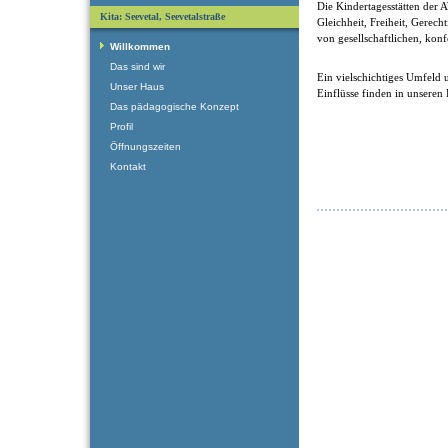
Die Kindertagesstätten der
Kita: Seevetal, Seevetalstraße
Gleichheit, Freiheit, Gerech
von gesellschaftlichen, kon
Willkommen
Das sind wir
Ein vielschichtiges Umfeld u
Unser Haus
Einflüsse finden in unseren
Das pädagogische Konzept
Profil
Öffnungszeiten
Kontakt