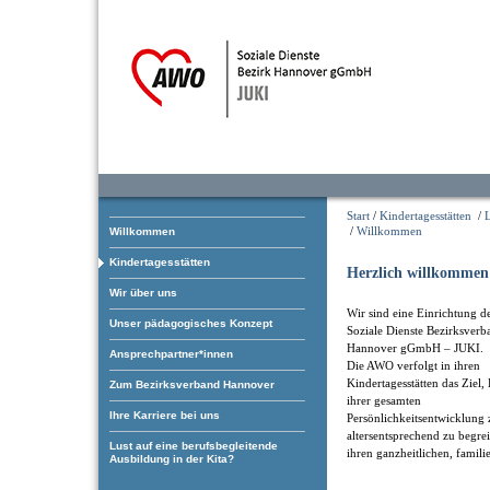
Start
/
Kindertagesstätten
/
/
Willkommen
Willkommen
Kindertagesstätten
Herzlich willkommen 
Wir über uns
Wir sind eine Einrichtung 
Unser pädagogisches Konzept
Soziale Dienste Bezirksverb
Hannover gGmbH – JUKI.
Ansprechpartner*innen
Die AWO verfolgt in ihren
Kindertagesstätten das Ziel,
Zum Bezirksverband Hannover
ihrer gesamten
Ihre Karriere bei uns
Persönlichkeitsentwicklung 
altersentsprechend zu begre
Lust auf eine berufsbegleitende
ihren ganzheitlichen, famil
Ausbildung in der Kita?