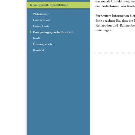
das soziale Umfeld integrie
Kita: Seevetal, Seevetalstraße
den Bedürfnissen von Kinder
Willkommen
Für weitere Information bie
Das sind wir
Bitte beachten Sie, dass die
Konzeption und Rahmenbed
Unser Haus
unterliegen.
Das pädagogische Konzept
Profil
Öffnungszeiten
Kontakt