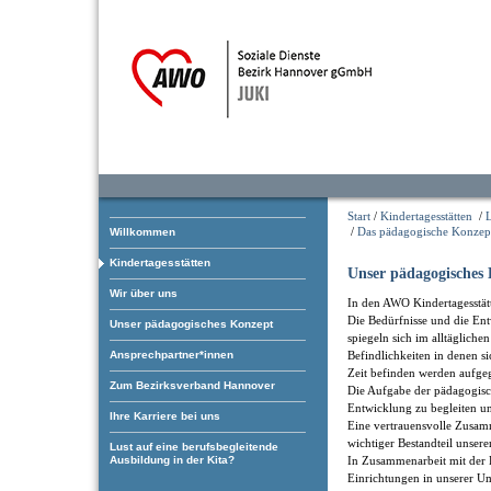
Start
/
Kindertagesstätten
/
/
Das pädagogische Konzep
Willkommen
Kindertagesstätten
Unser pädagogisches
Wir über uns
In den AWO Kindertagesstätt
Die Bedürfnisse und die En
Unser pädagogisches Konzept
spiegeln sich im alltägliche
Ansprechpartner*innen
Befindlichkeiten in denen s
Zeit befinden werden aufgeg
Zum Bezirksverband Hannover
Die Aufgabe der pädagogische
Entwicklung zu begleiten un
Ihre Karriere bei uns
Eine vertrauensvolle Zusamm
wichtiger Bestandteil unser
Lust auf eine berufsbegleitende
Ausbildung in der Kita?
In Zusammenarbeit mit der
Einrichtungen in unserer U