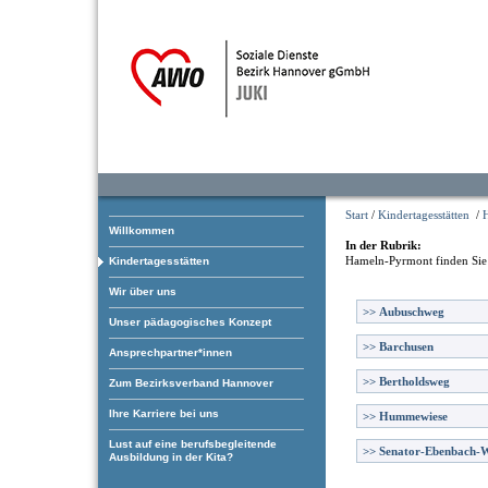
Start
/
Kindertagesstätten
/
Willkommen
In der Rubrik:
Hameln-Pyrmont
finden Sie
Kindertagesstätten
Wir über uns
>>
Aubuschweg
Unser pädagogisches Konzept
>>
Barchusen
Ansprechpartner*innen
>>
Bertholdsweg
Zum Bezirksverband Hannover
Ihre Karriere bei uns
>>
Hummewiese
Lust auf eine berufsbegleitende
>>
Senator-Ebenbach-
Ausbildung in der Kita?