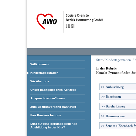
Start
/
Kindertagesstätten
/
Willkommen
In der Rubrik:
Hameln-Pyrmont
finden Sie
Kindertagesstätten
Wir über uns
>>
Aubuschweg
Unser pädagogisches Konzept
>>
Barchusen
Ansprechpartner*innen
>>
Bertholdsweg
Zum Bezirksverband Hannover
Ihre Karriere bei uns
>>
Hummewiese
Lust auf eine berufsbegleitende
>>
Senator-Ebenbach-
Ausbildung in der Kita?