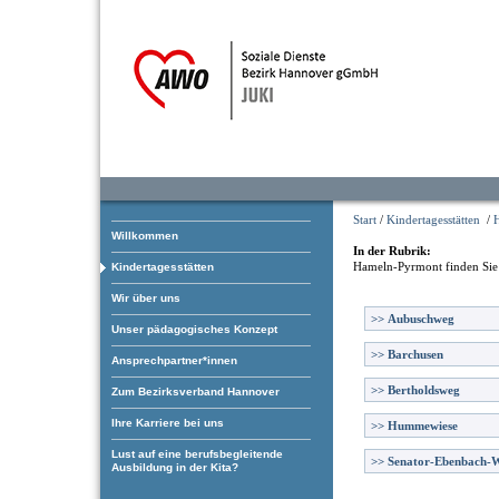
Start
/
Kindertagesstätten
/
Willkommen
In der Rubrik:
Hameln-Pyrmont
finden Sie
Kindertagesstätten
Wir über uns
>>
Aubuschweg
Unser pädagogisches Konzept
>>
Barchusen
Ansprechpartner*innen
>>
Bertholdsweg
Zum Bezirksverband Hannover
Ihre Karriere bei uns
>>
Hummewiese
Lust auf eine berufsbegleitende
>>
Senator-Ebenbach-
Ausbildung in der Kita?