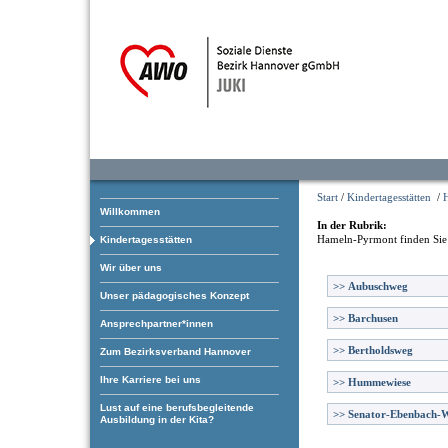
Start
/
Kindertagesstätten
/
Willkommen
In der Rubrik:
Hameln-Pyrmont
finden Sie
Kindertagesstätten
Wir über uns
>>
Aubuschweg
Unser pädagogisches Konzept
>>
Barchusen
Ansprechpartner*innen
>>
Bertholdsweg
Zum Bezirksverband Hannover
Ihre Karriere bei uns
>>
Hummewiese
Lust auf eine berufsbegleitende
>>
Senator-Ebenbach-
Ausbildung in der Kita?