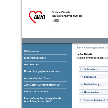
Start
/
Kindertagesstätten
/
Willkommen
In der Rubrik:
Hameln-Pyrmont
finden Sie
Kindertagesstätten
Wir über uns
>>
Aubuschweg
Unser pädagogisches Konzept
>>
Barchusen
Ansprechpartner*innen
>>
Bertholdsweg
Zum Bezirksverband Hannover
Ihre Karriere bei uns
>>
Hummewiese
Lust auf eine berufsbegleitende
>>
Senator-Ebenbach-
Ausbildung in der Kita?