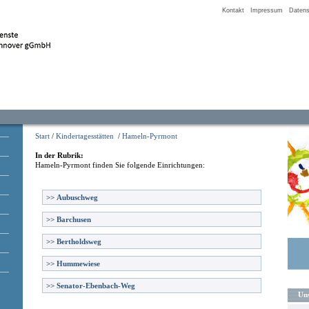
Kontakt
Impressum
Datens
Start
/
Kindertagesstätten
/
Hameln-Pyrmont
In der Rubrik:
Hameln-Pyrmont
finden Sie folgende Einrichtungen:
>>
Aubuschweg
>>
Barchusen
>>
Bertholdsweg
>>
Hummewiese
>>
Senator-Ebenbach-Weg
Uns