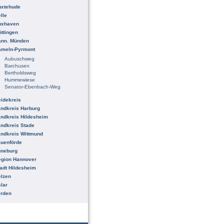
uxtehude
lle
uxhaven
ttingen
ann. Münden
ameln-Pyrmont
Aubuschweg
Barchusen
Bertholdsweg
Hummewiese
Senator-Ebenbach-Weg
idekreis
ndkreis Harburg
ndkreis Hildesheim
ndkreis Stade
ndkreis Wittmund
uenförde
üneburg
egion Hannover
adt Hildesheim
lzen
lar
erden