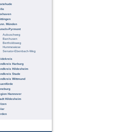
uxtehude
lle
uxhaven
ttingen
ann. Münden
ameln-Pyrmont
Aubuschweg
Barchusen
Bertholdsweg
Hummewiese
Senator-Ebenbach-Weg
idekreis
ndkreis Harburg
ndkreis Hildesheim
ndkreis Stade
ndkreis Wittmund
uenförde
üneburg
egion Hannover
adt Hildesheim
lzen
lar
erden