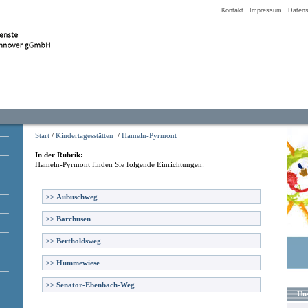
Kontakt
Impressum
Datens
Start
/
Kindertagesstätten
/
Hameln-Pyrmont
In der Rubrik:
Hameln-Pyrmont
finden Sie folgende Einrichtungen:
>>
Aubuschweg
>>
Barchusen
>>
Bertholdsweg
>>
Hummewiese
>>
Senator-Ebenbach-Weg
Uns