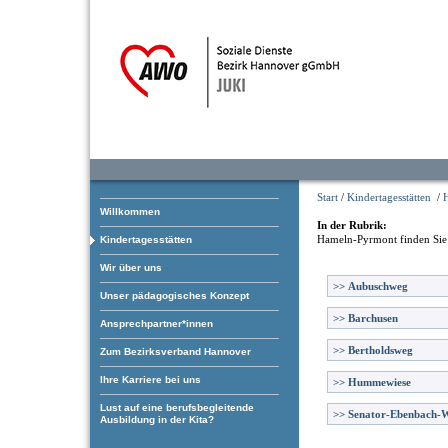
Start
/
Kindertagesstätten
/
Willkommen
In der Rubrik:
Hameln-Pyrmont
finden Sie
Kindertagesstätten
Wir über uns
>>
Aubuschweg
Unser pädagogisches Konzept
>>
Barchusen
Ansprechpartner*innen
>>
Bertholdsweg
Zum Bezirksverband Hannover
Ihre Karriere bei uns
>>
Hummewiese
Lust auf eine berufsbegleitende
>>
Senator-Ebenbach-
Ausbildung in der Kita?