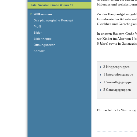
bildendes und soziales Lern
Kita: Seevetal, Große Wiesen 17
Zu den Hauptaufgaben gehö
Willkommen
Grundwerte der Arbeiterwohlf
Das pädagogische Konzept
Gleichheit und Gerechtigkei
Profil
Bilder
In unseren Häusern Große 
wir Kinder im Alter von 1 b
Bilder Krippe
6 Jahre) sowie in Ganztagsk
Öffnungszeiten
Kontakt
3 Krippengruppen
1 Integrationsgruppe
1 Vormittagsgruppe
5 Ganztagsgruppen
Für das leibliche Wohl sorg