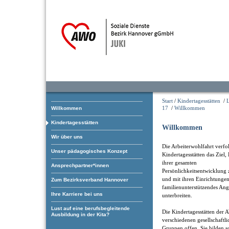
Start
/
Kindertagesstätten
/
17
/
Willkommen
Willkommen
Kindertagesstätten
Willkommen
Wir über uns
Die Arbeiterwohlfahrt verfol
Unser pädagogisches Konzept
Kindertagesstätten das Ziel,
ihrer gesamten
Ansprechpartner*innen
Persönlichkeitsentwicklung 
und mit ihren Einrichtungen
Zum Bezirksverband Hannover
familienunterstützendes An
Ihre Karriere bei uns
unterbreiten.
Lust auf eine berufsbegleitende
Die Kindertagesstätten der 
Ausbildung in der Kita?
verschiedenen gesellschaftl
Gruppen offen. Sie bilden som