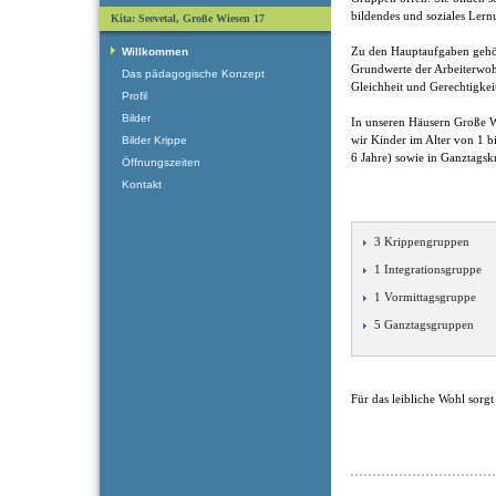
bildendes und soziales Lern
Kita: Seevetal, Große Wiesen 17
Zu den Hauptaufgaben gehö
Willkommen
Grundwerte der Arbeiterwohlf
Das pädagogische Konzept
Gleichheit und Gerechtigkei
Profil
Bilder
In unseren Häusern Große 
wir Kinder im Alter von 1 b
Bilder Krippe
6 Jahre) sowie in Ganztagsk
Öffnungszeiten
Kontakt
3 Krippengruppen
1 Integrationsgruppe
1 Vormittagsgruppe
5 Ganztagsgruppen
Für das leibliche Wohl sorg