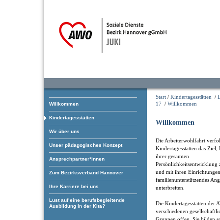
Start
/
Kindertagesstätten
/
17
/
Willkommen
Willkommen
Kindertagesstätten
Willkommen
Wir über uns
Die Arbeiterwohlfahrt verfol
Unser pädagogisches Konzept
Kindertagesstätten das Ziel,
ihrer gesamten
Ansprechpartner*innen
Persönlichkeitsentwicklung 
und mit ihren Einrichtungen
Zum Bezirksverband Hannover
familienunterstützendes An
Ihre Karriere bei uns
unterbreiten.
Lust auf eine berufsbegleitende
Die Kindertagesstätten der 
Ausbildung in der Kita?
verschiedenen gesellschaftl
Gruppen offen. Sie bilden som