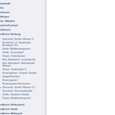
uxtehude
lle
uxhaven
ttingen
ann. Münden
ameln-Pyrmont
idekreis
ndkreis Harburg
Seevetal, Große Wiesen 5
Buchholz i.d. Nordheide,
Breslauer Str.
Stelle Waldkindergarten
Stelle, Duvendahl
Tespe, Osterstücke
Neu Wulmstorf, Lessinghöfe
Neu Wulmstorf, Wulmstorfer
Wiesen
Tespe, Parkstraße 3
Rosengarten, Eckeler Straße
Drage/Hunden
Rosengarten
Rosengarten/Sieversen
Seevetal, Große Wiesen 17
Seevetal, Seevetalstraße
Stelle, Stettiner Straße
Tespe Waldkindergarten
ndkreis Hildesheim
ndkreis Stade
ndkreis Wittmund