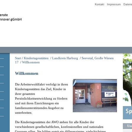
Kontakt
Impressum
Datens
Start
/
Kindertagesstätten
/
Landkreis Harburg
/
Seevetal, Große Wiesen
17
/
Willkommen
Willkommen
Die Arbeiterwohlfahrt verfolgt in ihren
Kindertagesstätten das Ziel, Kinder in
ihrer gesamten
Persönlichkeitsentwicklung zu fördern
und mit ihren Einrichtungen ein
familienunterstützendes Angebot zu
unterbreiten.
Die Kindertagesstätten der AWO stehen für alle Kinder der
Uns
verschiedenen gesellschaftlichen, konfessionellen und nationalen
Gruppen offen. Sie bilden somit ein differenziertes, vielschichtiges,