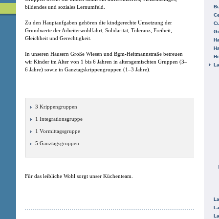
bildendes und soziales Lernumfeld.
B
Ce
Zu den Hauptaufgaben gehören die kindgerechte Umsetzung der
C
Grundwerte der Arbeiterwohlfahrt, Solidarität, Toleranz, Freiheit,
Gö
Gleichheit und Gerechtigkeit.
H
H
In unseren Häusern Große Wiesen und Bgm-Heitmannstraße betreuen
He
wir Kinder im Alter von 1 bis 6 Jahren in altersgemischten Gruppen (3–
La
6 Jahre) sowie in Ganztagskrippengruppen (1–3 Jahre).
3 Krippengruppen
1 Integrationsgruppe
1 Vormittagsgruppe
5 Ganztagsgruppen
Für das leibliche Wohl sorgt unser Küchenteam.
La
La
La