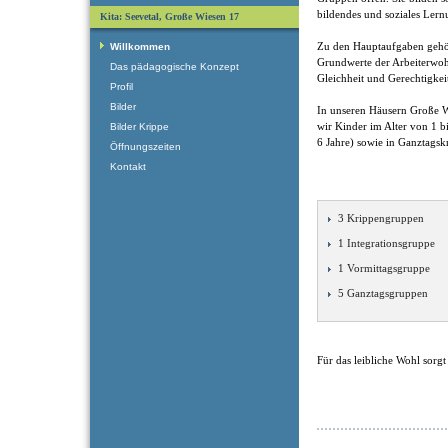
bildendes und soziales Lern
Kita: Seevetal, Große Wiesen 17
Zu den Hauptaufgaben gehö
Willkommen
Grundwerte der Arbeiterwohlf
Das pädagogische Konzept
Gleichheit und Gerechtigkei
Profil
Bilder
In unseren Häusern Große 
wir Kinder im Alter von 1 b
Bilder Krippe
6 Jahre) sowie in Ganztagsk
Öffnungszeiten
Kontakt
3 Krippengruppen
1 Integrationsgruppe
1 Vormittagsgruppe
5 Ganztagsgruppen
Für das leibliche Wohl sorg