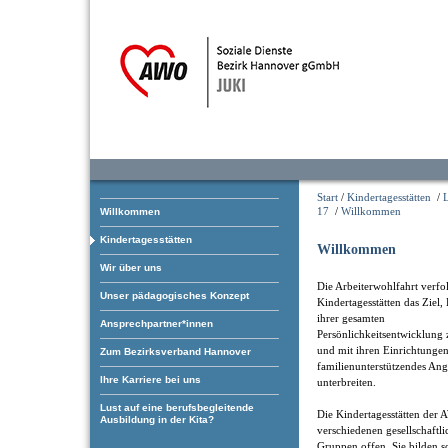
Start
/
Kindertagesstätten
/
17
/
Willkommen
Willkommen
Kindertagesstätten
Willkommen
Wir über uns
Die Arbeiterwohlfahrt verfol
Unser pädagogisches Konzept
Kindertagesstätten das Ziel,
ihrer gesamten
Ansprechpartner*innen
Persönlichkeitsentwicklung 
und mit ihren Einrichtungen
Zum Bezirksverband Hannover
familienunterstützendes An
Ihre Karriere bei uns
unterbreiten.
Lust auf eine berufsbegleitende
Die Kindertagesstätten der 
Ausbildung in der Kita?
verschiedenen gesellschaftl
Gruppen offen. Sie bilden som