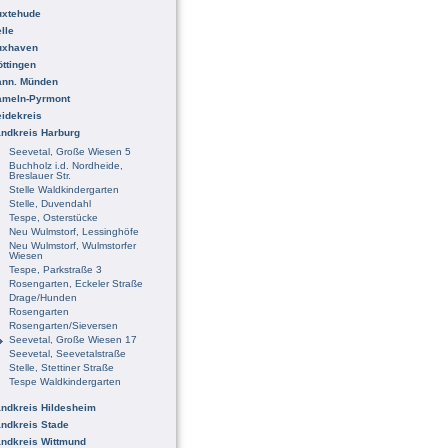
uxtehude
lle
uxhaven
ttingen
ann. Münden
ameln-Pyrmont
idekreis
ndkreis Harburg
Seevetal, Große Wiesen 5
Buchholz i.d. Nordheide,
Breslauer Str.
Stelle Waldkindergarten
Stelle, Duvendahl
Tespe, Osterstücke
Neu Wulmstorf, Lessinghöfe
Neu Wulmstorf, Wulmstorfer
Wiesen
Tespe, Parkstraße 3
Rosengarten, Eckeler Straße
Drage/Hunden
Rosengarten
Rosengarten/Sieversen
Seevetal, Große Wiesen 17
Seevetal, Seevetalstraße
Stelle, Stettiner Straße
Tespe Waldkindergarten
ndkreis Hildesheim
ndkreis Stade
ndkreis Wittmund