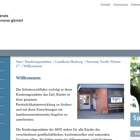
Kontakt
Impressum
Datens
Start
/
Kindertagesstätten
/
Landkreis Harburg
/
Seevetal, Große Wiesen
17
/
Willkommen
Willkommen
Die Arbeiterwohlfahrt verfolgt in ihren
Kindertagesstätten das Ziel, Kinder in
ihrer gesamten
Persönlichkeitsentwicklung zu fördern
und mit ihren Einrichtungen ein
familienunterstützendes Angebot zu
unterbreiten.
Die Kindertagesstätten der AWO stehen für alle Kinder der
Uns
verschiedenen gesellschaftlichen, konfessionellen und nationalen
Gruppen offen. Sie bilden somit ein differenziertes, vielschichtiges,