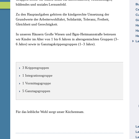
bildendes und soziales Lernumfeld.
B
Ce
Zu den Hauptaufgaben gehören die kindgerechte Umsetzung der
C
Grundwerte der Arbeiterwohlfahrt, Solidarität, Toleranz, Freiheit,
Gö
Gleichheit und Gerechtigkeit.
H
H
In unseren Häusern Große Wiesen und Bgm-Heitmannstraße betreuen
He
wir Kinder im Alter von 1 bis 6 Jahren in altersgemischten Gruppen (3–
La
6 Jahre) sowie in Ganztagskrippengruppen (1–3 Jahre).
3 Krippengruppen
1 Integrationsgruppe
1 Vormittagsgruppe
5 Ganztagsgruppen
Für das leibliche Wohl sorgt unser Küchenteam.
La
La
La