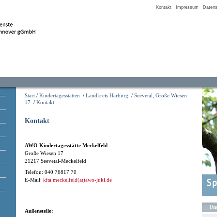
Kontakt
Impressum
Datens
Start
/
Kindertagesstätten
/
Landkreis Harburg
/
Seevetal, Große Wiesen
17
/
Kontakt
Kontakt
AWO Kindertagesstätte Meckelfeld
Große Wiesen 17
21217 Seevetal-Meckelfeld
Telefon: 040 76817 70
E-Mail:
kita.meckelfeld(at)awo-juki.de
Uns
Außenstelle: