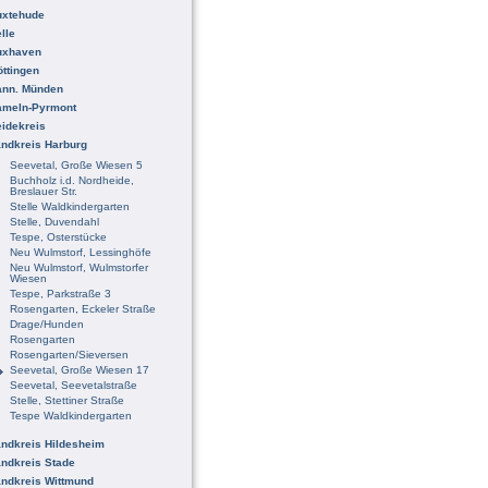
uxtehude
lle
uxhaven
ttingen
ann. Münden
ameln-Pyrmont
idekreis
ndkreis Harburg
Seevetal, Große Wiesen 5
Buchholz i.d. Nordheide,
Breslauer Str.
Stelle Waldkindergarten
Stelle, Duvendahl
Tespe, Osterstücke
Neu Wulmstorf, Lessinghöfe
Neu Wulmstorf, Wulmstorfer
Wiesen
Tespe, Parkstraße 3
Rosengarten, Eckeler Straße
Drage/Hunden
Rosengarten
Rosengarten/Sieversen
Seevetal, Große Wiesen 17
Seevetal, Seevetalstraße
Stelle, Stettiner Straße
Tespe Waldkindergarten
ndkreis Hildesheim
ndkreis Stade
ndkreis Wittmund