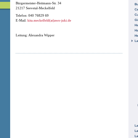
Bürgermeister-Heitmann-Str. 34
B
21217 Seevetal-Meckelfeld
Ce
C
Telefon: 040 76829 69
Gö
E-Mail:
kita.meckelfeld(at)awo-juki.de
H
H
Leitung: Alexandra Wipper
He
La
La
La
La