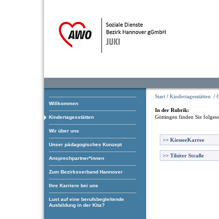
Start
/
Kindertagesstätten
/
Willkommen
In der Rubrik:
Göttingen
finden Sie folgen
Kindertagesstätten
Wir über uns
>>
KiesseeKarree
Unser pädagogisches Konzept
>>
Tilsiter Straße
Ansprechpartner*innen
Zum Bezirksverband Hannover
Ihre Karriere bei uns
Lust auf eine berufsbegleitende
Ausbildung in der Kita?