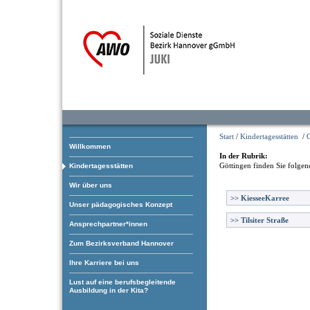
Start
/
Kindertagesstätten
/
Willkommen
In der Rubrik:
Göttingen
finden Sie folgen
Kindertagesstätten
Wir über uns
>>
KiesseeKarree
Unser pädagogisches Konzept
>>
Tilsiter Straße
Ansprechpartner*innen
Zum Bezirksverband Hannover
Ihre Karriere bei uns
Lust auf eine berufsbegleitende
Ausbildung in der Kita?