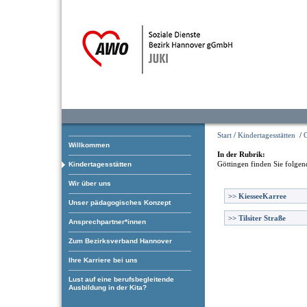
Start
/
Kindertagesstätten
/
Willkommen
In der Rubrik:
Göttingen
finden Sie folgen
Kindertagesstätten
Wir über uns
>>
KiesseeKarree
Unser pädagogisches Konzept
>>
Tilsiter Straße
Ansprechpartner*innen
Zum Bezirksverband Hannover
Ihre Karriere bei uns
Lust auf eine berufsbegleitende
Ausbildung in der Kita?