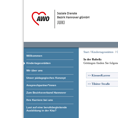
Start
/
Kindertagesstätten
/
Willkommen
In der Rubrik:
Göttingen
finden Sie folgen
Kindertagesstätten
Wir über uns
>>
KiesseeKarree
Unser pädagogisches Konzept
>>
Tilsiter Straße
Ansprechpartner*innen
Zum Bezirksverband Hannover
Ihre Karriere bei uns
Lust auf eine berufsbegleitende
Ausbildung in der Kita?