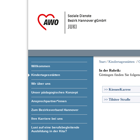
Start
/
Kindertagesstätten
/
Willkommen
In der Rubrik:
Göttingen
finden Sie folgen
Kindertagesstätten
Wir über uns
>>
KiesseeKarree
Unser pädagogisches Konzept
>>
Tilsiter Straße
Ansprechpartner*innen
Zum Bezirksverband Hannover
Ihre Karriere bei uns
Lust auf eine berufsbegleitende
Ausbildung in der Kita?