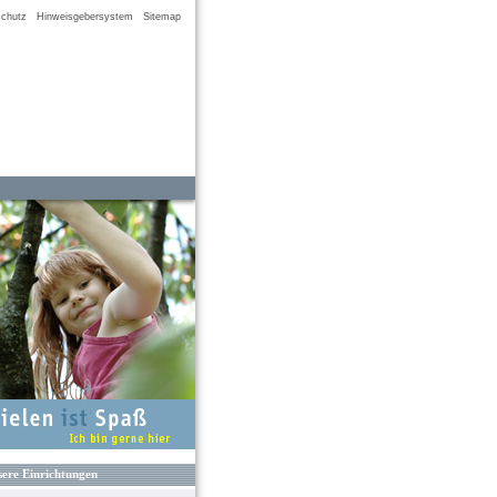
chutz
Hinweisgebersystem
Sitemap
ere Einrichtungen