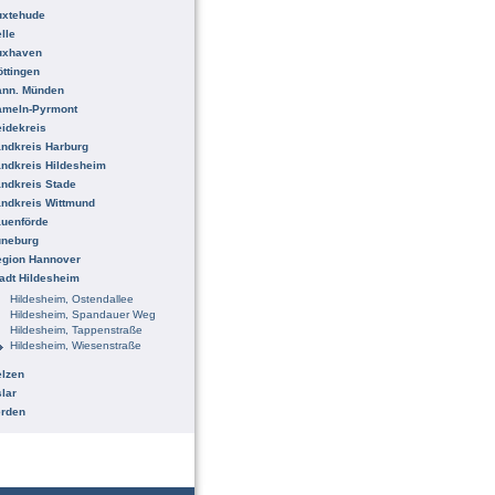
uxtehude
lle
uxhaven
ttingen
ann. Münden
ameln-Pyrmont
idekreis
ndkreis Harburg
ndkreis Hildesheim
ndkreis Stade
ndkreis Wittmund
uenförde
üneburg
egion Hannover
adt Hildesheim
Hildesheim, Ostendallee
Hildesheim, Spandauer Weg
Hildesheim, Tappenstraße
Hildesheim, Wiesenstraße
lzen
lar
erden