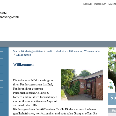
Kontakt
Impressum
Datens
Start
/
Kindertagesstätten
/
Stadt Hildesheim
/
Hildesheim, Wiesenstraße
/
Willkommen
Willkommen
Die Arbeiterwohlfahrt verfolgt in
ihren Kindertagesstätten das Ziel,
Kinder in ihrer gesamten
Persönlichkeitsentwicklung zu
fördern und mit ihren Einrichtungen
ein familienunterstützendes Angebot
zu unterbreiten. Die
Kindertagesstätten der AWO stehen für alle Kinder der verschiedenen
Uns
gesellschaftlichen, konfessionellen und nationalen Gruppen offen. Sie