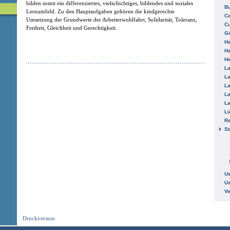
bilden somit ein differenziertes, vielschichtiges, bildendes und soziales
B
Lernumfeld. Zu den Hauptaufgaben gehören die kindgerechte
Ce
Umsetzung der Grundwerte der Arbeiterwohlfahrt, Solidarität, Toleranz,
C
Freiheit, Gleichheit und Gerechtigkeit.
Gö
H
H
He
La
La
La
La
La
L
R
St
Ue
Us
V
Druckversion