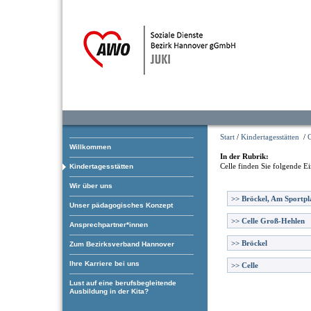
Start
/
Kindertagesstätten
/
C
Willkommen
In der Rubrik:
Celle
finden Sie folgende Ei
Kindertagesstätten
Wir über uns
>>
Bröckel, Am Sportpl
Unser pädagogisches Konzept
>>
Celle Groß-Hehlen
Ansprechpartner*innen
>>
Bröckel
Zum Bezirksverband Hannover
Ihre Karriere bei uns
>>
Celle
Lust auf eine berufsbegleitende
Ausbildung in der Kita?