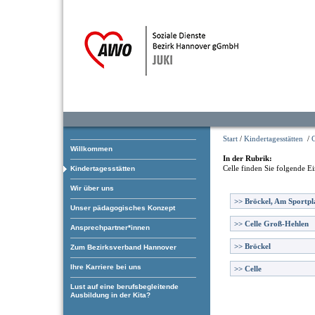
Start
/
Kindertagesstätten
/
C
Willkommen
In der Rubrik:
Celle
finden Sie folgende Ei
Kindertagesstätten
Wir über uns
>>
Bröckel, Am Sportpl
Unser pädagogisches Konzept
>>
Celle Groß-Hehlen
Ansprechpartner*innen
>>
Bröckel
Zum Bezirksverband Hannover
Ihre Karriere bei uns
>>
Celle
Lust auf eine berufsbegleitende
Ausbildung in der Kita?