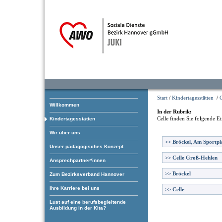
Start
/
Kindertagesstätten
/
C
Willkommen
In der Rubrik:
Celle
finden Sie folgende Ei
Kindertagesstätten
Wir über uns
>>
Bröckel, Am Sportpl
Unser pädagogisches Konzept
>>
Celle Groß-Hehlen
Ansprechpartner*innen
>>
Bröckel
Zum Bezirksverband Hannover
Ihre Karriere bei uns
>>
Celle
Lust auf eine berufsbegleitende
Ausbildung in der Kita?