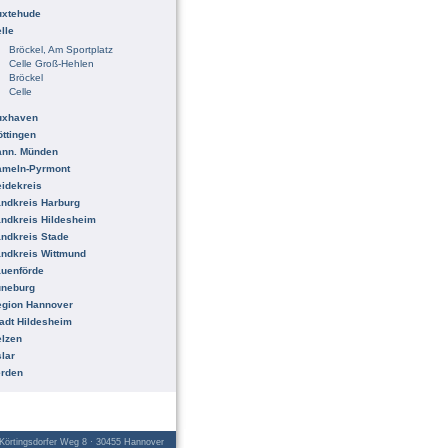
uxtehude
lle
Bröckel, Am Sportplatz
Celle Groß-Hehlen
Bröckel
Celle
uxhaven
ttingen
ann. Münden
ameln-Pyrmont
idekreis
ndkreis Harburg
ndkreis Hildesheim
ndkreis Stade
ndkreis Wittmund
uenförde
üneburg
egion Hannover
adt Hildesheim
lzen
lar
erden
örtingsdorfer Weg 8 · 30455 Hannover