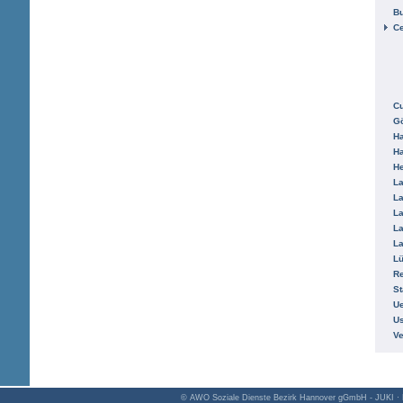
B
Ce
C
Gö
H
H
He
La
La
La
La
La
L
R
St
Ue
Us
V
© AWO Soziale Dienste Bezirk Hannover gGmbH - JUKI · K