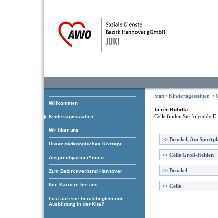
Start
/
Kindertagesstätten
/
C
Willkommen
In der Rubrik:
Celle
finden Sie folgende Ei
Kindertagesstätten
Wir über uns
>>
Bröckel, Am Sportpl
Unser pädagogisches Konzept
>>
Celle Groß-Hehlen
Ansprechpartner*innen
>>
Bröckel
Zum Bezirksverband Hannover
Ihre Karriere bei uns
>>
Celle
Lust auf eine berufsbegleitende
Ausbildung in der Kita?