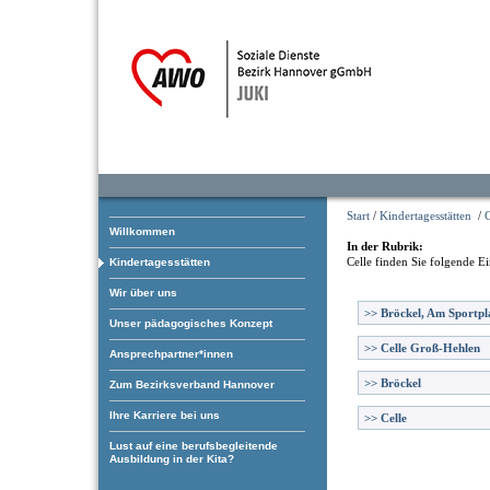
Start
/
Kindertagesstätten
/
C
Willkommen
In der Rubrik:
Celle
finden Sie folgende Ei
Kindertagesstätten
Wir über uns
>>
Bröckel, Am Sportpl
Unser pädagogisches Konzept
>>
Celle Groß-Hehlen
Ansprechpartner*innen
>>
Bröckel
Zum Bezirksverband Hannover
Ihre Karriere bei uns
>>
Celle
Lust auf eine berufsbegleitende
Ausbildung in der Kita?