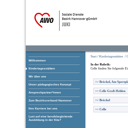
Start
/
Kindertagesstätten
/
C
Willkommen
In der Rubrik:
Celle
finden Sie folgende Ei
Kindertagesstätten
Wir über uns
>>
Bröckel, Am Sportpl
Unser pädagogisches Konzept
>>
Celle Groß-Hehlen
Ansprechpartner*innen
>>
Bröckel
Zum Bezirksverband Hannover
Ihre Karriere bei uns
>>
Celle
Lust auf eine berufsbegleitende
Ausbildung in der Kita?