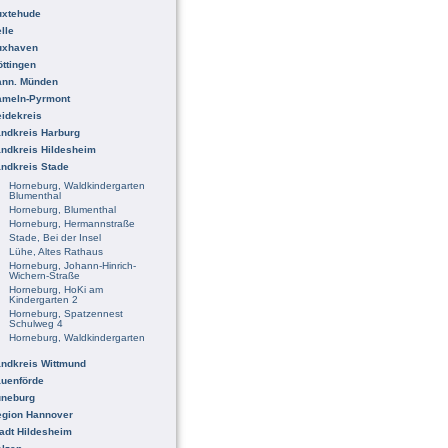
uxtehude
lle
uxhaven
ttingen
ann. Münden
ameln-Pyrmont
idekreis
ndkreis Harburg
ndkreis Hildesheim
ndkreis Stade
Horneburg, Waldkindergarten
Blumenthal
Horneburg, Blumenthal
Horneburg, Hermannstraße
Stade, Bei der Insel
Lühe, Altes Rathaus
Horneburg, Johann-Hinrich-
Wichern-Straße
Horneburg, HoKi am
Kindergarten 2
Horneburg, Spatzennest
Schulweg 4
Horneburg, Waldkindergarten
ndkreis Wittmund
uenförde
üneburg
egion Hannover
adt Hildesheim