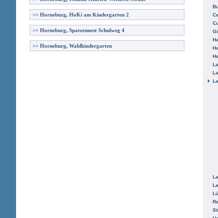
B
>>
Horneburg, HoKi am Kindergarten 2
Ce
C
>>
Horneburg, Spatzennest Schulweg 4
Gö
H
>>
Horneburg, Waldkindergarten
H
He
La
La
La
La
La
L
R
St