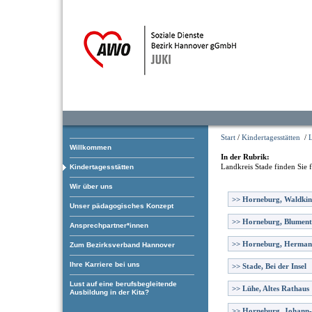
Start
/
Kindertagesstätten
/
L
Willkommen
In der Rubrik:
Landkreis Stade
finden Sie 
Kindertagesstätten
Wir über uns
>>
Horneburg, Waldkin
Unser pädagogisches Konzept
>>
Horneburg, Blument
Ansprechpartner*innen
>>
Horneburg, Herman
Zum Bezirksverband Hannover
Ihre Karriere bei uns
>>
Stade, Bei der Insel
Lust auf eine berufsbegleitende
>>
Lühe, Altes Rathaus
Ausbildung in der Kita?
>>
Horneburg, Johann-