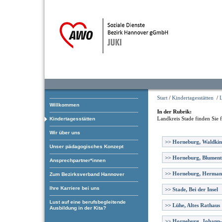
Start
/
Kindertagesstätten
/
L
Willkommen
In der Rubrik:
Landkreis Stade
finden Sie 
Kindertagesstätten
Wir über uns
>>
Horneburg, Waldkin
Unser pädagogisches Konzept
>>
Horneburg, Blument
Ansprechpartner*innen
>>
Horneburg, Herman
Zum Bezirksverband Hannover
Ihre Karriere bei uns
>>
Stade, Bei der Insel
Lust auf eine berufsbegleitende
>>
Lühe, Altes Rathaus
Ausbildung in der Kita?
>>
Horneburg, Johann-